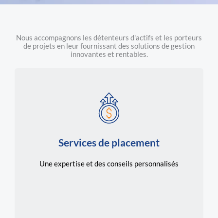
Nous accompagnons les détenteurs d'actifs et les porteurs
de projets en leur fournissant des solutions de gestion
innovantes et rentables.
EN SAVOIR PLUS
Services de placement
votre tolérance au risque.
investissements avec vos objectifs financiers et
Une expertise et des conseils personnalisés
rendements tout en alignant vos
personnalisés, conçus pour maximiser vos
Profitez de nos services de placement