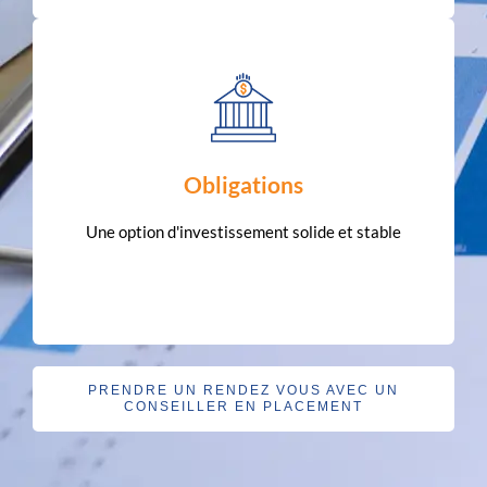
EN SAVOIR PLUS
Obligations
combinant sécurité et rendements prévisibles.
échange de paiements d'intérêts réguliers,
Une option d'investissement solide et stable
Prêtez des fonds à des entités de confiance en
PRENDRE UN RENDEZ VOUS AVEC UN
CONSEILLER EN PLACEMENT