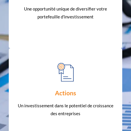
gestion experte se conjuguent pour optimiser
Une opportunité unique de diversifier votre
placement avec nous, où la diversification et la
portefeuille d'investissement
Explorez l'univers des fonds communs de
EN SAVOIR PLUS
rigoureuse d’actions.
Actions
succès économique à travers notre sélection
prometteuses et participez directement à leur
Un investissement dans le potentiel de croissance
Devenez co-propriétaire d'entreprises
des entreprises